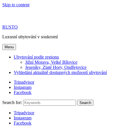
Skip to content
RUSTO
Luxusní ubytování v soukromí
Menu
Ubytování podle regionu
Jižní Morava, Velké Bílovice
Jeseníky, Zlaté Hory, Ondřejovice
Vyhledání aktuálně dostupných možností ubytování
Tripadvisor
Instagram
Facebook
Search for:
Search
Tripadvisor
Instagram
Facebook