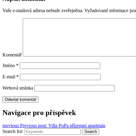
Vaše e-mailová adresa nebude zveřejněna.
Vyžadované informace js
Komentář
Jméno
*
E-mail
*
Webová stránka
Navigace pro příspěvek
previous
Previous post:
Villa PuPa přízemní apartmán
Search for:
Search